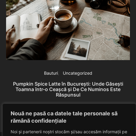
Bauturi
Uncategorized
Pumpkin Spice Latte în București: Unde Găsești
Toamna într-o Ceașcă și De Ce Numinos Este
Răspunsul
B
Eduard Nedelcu
June 10, 2026
Nouă ne pasă ca datele tale personale să
rămână confidențiale
Noi și partenerii noștri stocăm și/sau accesăm informații pe