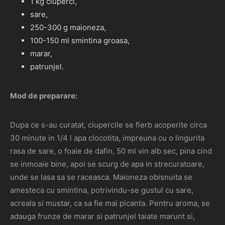
1 kg ciuperci,
sare,
250-300 g maioneza,
100-150 ml smintina groasa,
marar,
patrunjel.
Mod de preparare:
Dupa ce s-au curatat, ciupercile se fierb acoperite circa
30 minute in 1/4 l apa clocotita, impreuna cu o lingurita
rasa de sare, o foaie de dafin, 50 ml vin alb sec, pina cind
se inmoaie bine, apoi se scurg de apa in strecuratoare,
unde se lasa sa se raceasca. Maioneza obisnuita se
amesteca cu smintina, potrivindu-se gustul cu sare,
acreala si mustar, ca sa fie mai picanta. Pentru aroma, se
adauga frunze de marar si patrunjel taiate marunt si,