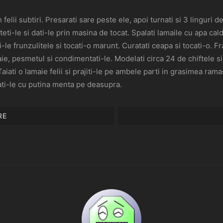
in felii subtiri. Presarati sare peste ele, apoi turnati si 3 linguri d
eti-le si dati-le prin masina de tocat. Spalati lamaile cu apa cal
-le frunzulitele si tocati-o marunt. Curatati ceapa si tocati-o. F
e, pesmetul si condimentati-le. Modelati circa 24 de chiftele si 
iati o lamaie felii si prajiti-le pe ambele parti in grasimea rama
nati-le cu putina menta pe deasupra.
RE