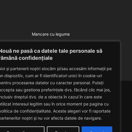
Mancare cu legume
Varza umpluta
Nouă ne pasă ca datele tale personale să
Eduard Nedelcu
June 5, 2014
rămână confidențiale
Noi și partenerii noștri stocăm și/sau accesăm informații pe
un dispozitiv, cum ar fi identificatori unici în cookie-uri
pentru procesarea datelor cu caracter personal. Puteți
accepta sau gestiona preferințele dvs. făcând clic mai jos,
inclusiv dreptul dvs. de a obiecta în cazul în care este
utilizat interesul legitim sau în orice moment pe pagina cu
politica de confidențialitate. Aceste alegeri vor fi raportate
partenerilor noștri și nu vor afecta datele de navigare.