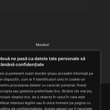
Muraturi
Castraveti in otet
Nouă ne pasă ca datele tale personale să
Eduard Nedelcu
August 10, 2010
rămână confidențiale
Noi și partenerii noștri stocăm și/sau accesăm informații pe
un dispozitiv, cum ar fi identificatori unici în cookie-uri
pentru procesarea datelor cu caracter personal. Puteți
accepta sau gestiona preferințele dvs. făcând clic mai jos,
inclusiv dreptul dvs. de a obiecta în cazul în care este
utilizat interesul legitim sau în orice moment pe pagina cu
politica de confidențialitate. Aceste alegeri vor fi raportate