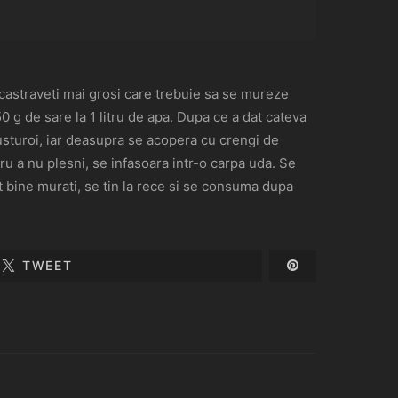
t castraveti mai grosi care trebuie sa se mureze
0 g de sare la 1 litru de apa. Dupa ce a dat cateva
 usturoi, iar deasupra se acopera cu crengi de
u a nu plesni, se infasoara intr-o carpa uda. Se
t bine murati, se tin la rece si se consuma dupa
TWEET