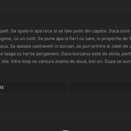
aspeti. Se spala in apa rece si se taie putin din capete. Daca sun
ngime, cu un cutit. Se pune apa la fiert cu sare, in proportie de 5
asca. Se aseaza castravetii in borcan, se pun printre ei catei de
se leaga cu hartie pergament. Daca borcanul este de sticla, pentr
 zile. Intre timp se vantura zeama de doua, trei ori. Dupa ce sun
RE