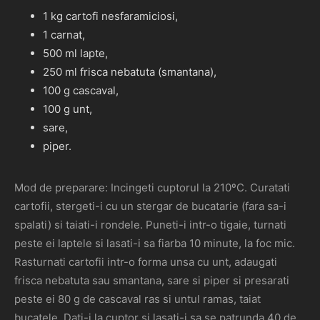
1 kg cartofi nesfaramiciosi,
1 carnat,
500 ml lapte,
250 ml frisca nebatuta (smantana),
100 g cascaval,
100 g unt,
sare,
piper.
Mod de preparare: Incingeti cuptorul la 210ºC. Curatati
cartofii, stergeti-i cu un stergar de bucatarie (fara sa-i
spalati) si taiati-i rondele. Puneti-i intr-o tigaie, turnati
peste ei laptele si lasati-i sa fiarba 10 minute, la foc mic.
Rasturnati cartofii intr-o forma unsa cu unt, adaugati
frisca nebatuta sau smantana, sare si piper si presarati
peste ei 80 g de cascaval ras si untul ramas, taiat
bucatele. Dati-i la cuptor si lasati-i sa se patrunda 40 de