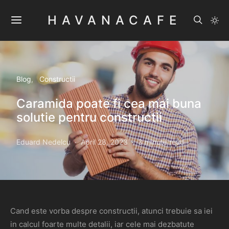
HAVANACAFE
Blog
Constructii
Caramida poate fi cea mai buna
solutie pentru constructii
Eduard Nedelcu
April 28, 2023
3 minute read
Cand este vorba despre constructii, atunci trebuie sa iei
in calcul foarte multe detalii, iar cele mai dezbatute