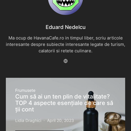
Eduard Nedelcu
Ma ocup de HavanaCafe.ro in timpul liber, scriu articole
interesante despre subiecte interesante legate de turism,
calatorii si retete culinare.
Frumusete
Cum să ai un ten plin de vitalitate?
TOP 4 aspecte esențiale de care să
ții cont
Lidia Draghici
April 20, 2023