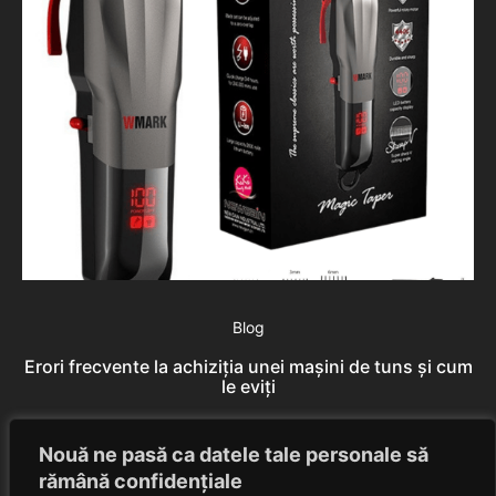
Blog
Erori frecvente la achiziția unei mașini de tuns și cum
T
le eviți
Rares Szabo
August 6, 2026
Nouă ne pasă ca datele tale personale să
rămână confidențiale