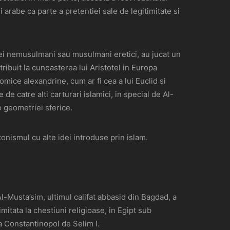
 arabe ca parte a pretentiei sale de legitimitate si
e ei nemusulmani sau musulmani eretici, au jucat un
ribuit la cunoasterea lui Aristotel in Europa
ice alexandrine, cum ar fi cea a lui Euclid si
e catre alti carturari islamici, in special de Al-
o geometriei sferice.
tonismul cu alte idei introduse prin islam.
Musta’sim, ultimul califat abbasid din Bagdad, a
mitata la chestiuni religioase, in Egipt sub
la Constantinopol de Selim I.