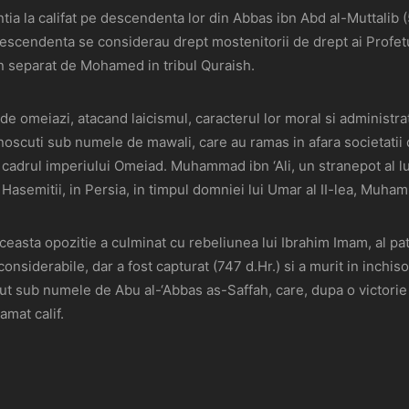
entia la califat pe descendenta lor din Abbas ibn Abd al-Muttalib (
descendenta se considerau drept mostenitorii de drept ai Profet
n separat de Mohamed in tribul Quraish.
 omeiazi, atacand laicismul, caracterul lor moral si administrati
scuti sub numele de mawali, care au ramas in afara societatii de
in cadrul imperiului Omeiad. Muhammad ibn ‘Ali, un stranepot al 
, Hasemitii, in Persia, in timpul domniei lui Umar al II-lea, Muha
aceasta opozitie a culminat cu rebeliunea lui Ibrahim Imam, al pa
siderabile, dar a fost capturat (747 d.Hr.) si a murit in inchisoar
ut sub numele de Abu al-‘Abbas as-Saffah, care, dupa o victorie d
amat calif.