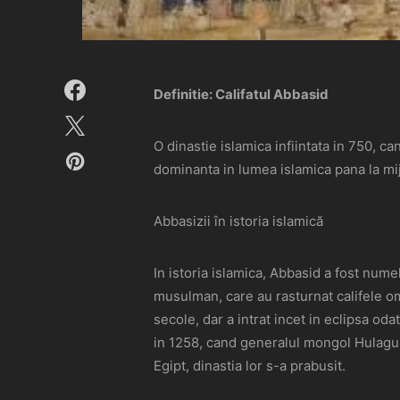
Definitie: Califatul Abbasid
O dinastie islamica infiintata in 750, c
dominanta in lumea islamica pana la mijl
Abbasizii în istoria islamică
In istoria islamica, Abbasid a fost nume
musulman, care au rasturnat califele om
secole, dar a intrat incet in eclipsa od
in 1258, cand generalul mongol Hulagu K
Egipt, dinastia lor s-a prabusit.