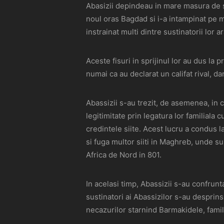
Abasizii depindeau in mare masura de sp
noul oras Bagdad si i-a intampinat pe mu
instrainat multi dintre sustinatorii lor a
Aceste fisuri in sprijinul lor au dus la 
numai ca au declarat un califat rival, d
Abassizii s-au trezit, de asemenea, in c
legitimitate prin legatura lor familiala
credintele siite. Acest lucru a condus 
si fuga multor siiti in Maghreb, unde sup
Africa de Nord in 801.
In acelasi timp, Abassizii s-au confrunt
sustinatori ai Abassizilor s-au desprins
necazurilor starnind Barmakidele, famil