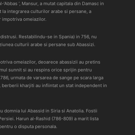
l-‘Abbas ‘, Mansur, a mutat capitala din Damasc in
 la integrarea culturilor arabe si persane, a
or impotriva omeiazilor.
 distrusi. Restabilindu-se in Spania) in 756, nu
uziunea culturii arabe si persane sub Abassizi.
mpotriva omeiazilor, deoarece abassizii au pretins
mul sunnit si au respins orice sprijin pentru
n 786, urmata de varsarea de sange pe scara larga
berberii kharjiti au infiintat un stat independent in
 domnia lui Abassid in Siria si Anatolia. Fostii
Persiei. Harun al-Rashid (786-809) a marit lista
 pentru o disputa personala.