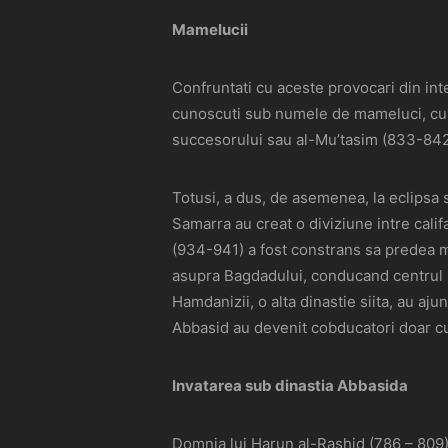
Mamelucii
Confruntati cu aceste provocari din inter
cunoscuti sub numele de mameluci, cu pa
succesorului sau al-Mu’tasim (833-842),
Totusi, a dus, de asemenea, la eclipsa 
Samarra au creat o diviziune intre cali
(934-941) a fost constrans sa predea maj
asupra Bagdadului, conducand centrul Ira
Hamdanizii, o alta dinastie siita, au aju
Abbasid au devenit cobducatori doar cu
Invatarea sub dinastia Abbasida
Domnia lui Harun al-Rashid (786 – 809) s