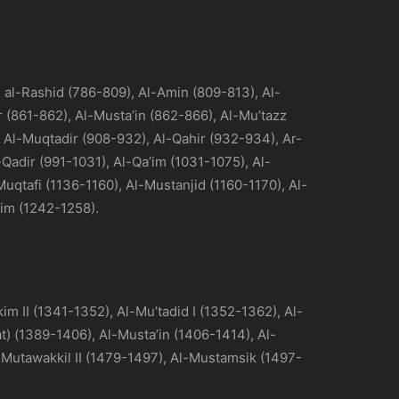
 al-Rashid (786-809), Al-Amin (809-813), Al-
 (861-862), Al-Musta’in (862-866), Al-Mu’tazz
 Al-Muqtadir (908-932), Al-Qahir (932-934), Ar-
Qadir (991-1031), Al-Qa’im (1031-1075), Al-
uqtafi (1136-1160), Al-Mustanjid (1160-1170), Al-
sim (1242-1258).
im II (1341-1352), Al-Mu’tadid I (1352-1362), Al-
t) (1389-1406), Al-Musta’in (1406-1414), Al-
l-Mutawakkil II (1479-1497), Al-Mustamsik (1497-