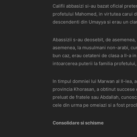
Califii abbasizi si-au bazat oficial pret
profetului Mahomed, in virtutea carui 
descendenti din Umayya si erau un cla
Abassizii s-au deosebit, de asemenea, de
asemenea, la musulmani non-arabi, cuno
bun caz, erau cetateni de clasa a II-a 
intoarcerea puterii la familia profetului
In timpul domniei lui Marwan al II-lea, 
provincia Khorasan, a obtinut succese con
preluat de fratele sau Abdallah, cunosc
cele din urma pe omeiazi si a fost procl
Consolidare si schisme