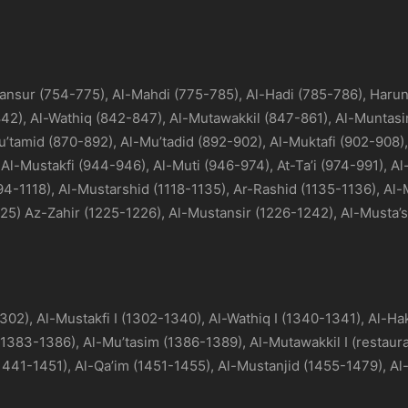
ansur (754-775), Al-Mahdi (775-785), Al-Hadi (785-786), Harun
2), Al-Wathiq (842-847), Al-Mutawakkil (847-861), Al-Muntasir
’tamid (870-892), Al-Mu’tadid (892-902), Al-Muktafi (902-908),
Al-Mustakfi (944-946), Al-Muti (946-974), At-Ta’i (974-991), Al-
4-1118), Al-Mustarshid (1118-1135), Ar-Rashid (1135-1136), Al-M
25) Az-Zahir (1225-1226), Al-Mustansir (1226-1242), Al-Musta’
302), Al-Mustakfi I (1302-1340), Al-Wathiq I (1340-1341), Al-Hak
 (1383-1386), Al-Mu’tasim (1386-1389), Al-Mutawakkil I (restaura
I (1441-1451), Al-Qa’im (1451-1455), Al-Mustanjid (1455-1479), A