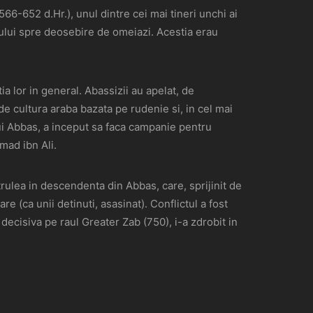
566-652 d.Hr.), unul dintre cei mai tineri unchi ai
ului spre deosebire de omeiazi. Acestia erau
a lor in general. Abassizii au apelat, de
 cultura araba bazata pe rudenie si, in cel mai
lui Abbas, a inceput sa faca campanie pentru
mmad ibn Ali.
trulea in descendenta din Abbas, care, sprijinit de
e (ca unii detinuti, asasinat). Conflictul a fost
ecisiva pe raul Greater Zab (750), i-a zdrobit in