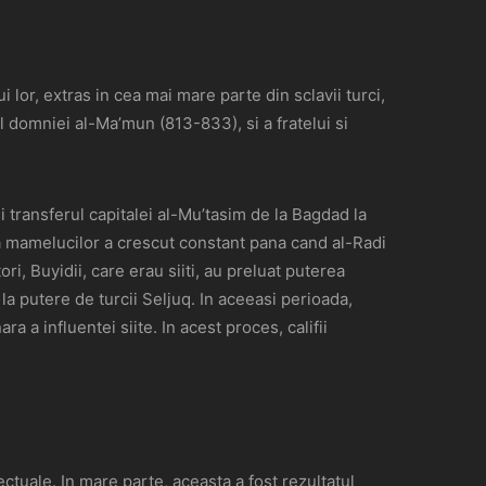
 lor, extras in cea mai mare parte din sclavii turci,
l domniei al-Ma’mun (813-833), si a fratelui si
 transferul capitalei al-Mu’tasim de la Bagdad la
ea mamelucilor a crescut constant pana cand al-Radi
i, Buyidii, care erau siiti, au preluat puterea
la putere de turcii Seljuq. In aceeasi perioada,
a a influentei siite. In acest proces, califii
ctuale. In mare parte, aceasta a fost rezultatul