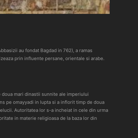
(Abbasizii au fondat Bagdad in 762), a ramas
izeaza prin influente persane, orientale si arabe.
e doua mari dinastii sunnite ale imperiului
s pe omayyadi in lupta si a inflorit timp de doua
lucii. Autoritatea lor s-a incheiat in cele din urma
tate in materie religioasa de la baza lor din