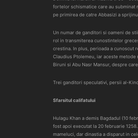
fortelor schismatice care au subminat re
pe primirea de catre Abbasizi a sprijin
Un numar de ganditori si oameni de stii
rol in transmiterea cunostintelor greces
crestina. In plus, perioada a cunoscut 
Claudius Ptolemeu, iar aceste metode mat
Biruni si Abu Nasr Mansur, despre care 
Trei ganditori speculativi, persii al-Ki
Sfarsitul califatului
Hulagu Khan a demis Bagdadul (10 febru
fost apoi executat la 20 februarie 1258.
mameluci, dar dinastia a disparut in cel