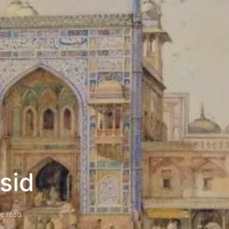
sid
e read