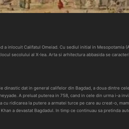
and a inlocuit Califatul Omeiad. Cu sediul initial in Mesopotamia 
ocul secolului al X-lea. Arta si arhitectura abbasida se caracter
le dinastic dat in general califelor din Bagdad, a doua dintre cel
eyyade. A preluat puterea in 758, cand in cele din urma i-a invin
ata cu ridicarea la putere a armatei turce pe care au creat-o, mame
han a devastat Bagdadul. In timp ce continuau sa pretinda autori