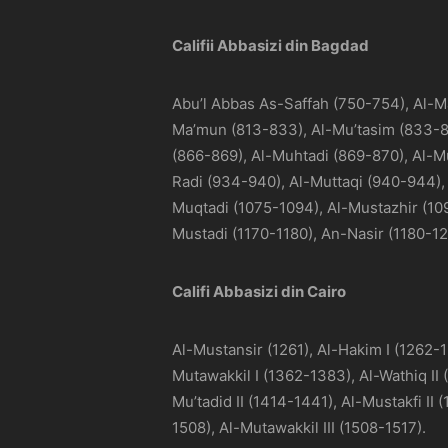
Califii Abbasizi din Bagdad
Abu’l Abbas As-Saffah (750-754), Al-M
Ma’mun (813-833), Al-Mu’tasim (833-84
(866-869), Al-Muhtadi (869-870), Al-Mu
Radi (934-940), Al-Muttaqi (940-944), 
Muqtadi (1075-1094), Al-Mustazhir (109
Mustadi (1170-1180), An-Nasir (1180-12
Califi Abbasizi din Cairo
Al-Mustansir (1261), Al-Hakim I (1262-1
Mutawakkil I (1362-1383), Al-Wathiq II
Mu’tadid II (1414-1441), Al-Mustakfi I
1508), Al-Mutawakkil III (1508-1517).