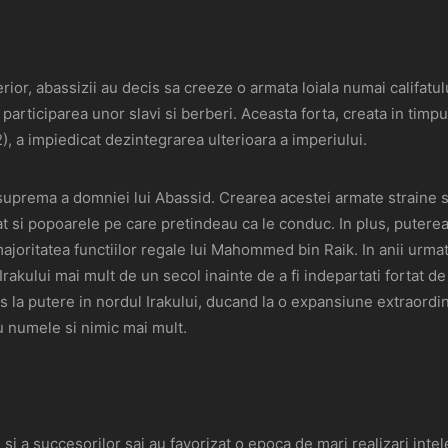
ior, abassizii au decis sa creeze o armata loiala numai califatului
rticiparea unor slavi si berberi. Aceasta forta, creata in timpu
 a impiedicat dezintegrarea ulterioara a imperiului.
suprema a domniei lui Abassid. Crearea acestei armate straine si
fat si popoarele pe care pretindeau ca le conduc. In plus, puter
oritatea functiilor regale lui Mahommed bin Raik. In anii urmator
kului mai mult de un secol inainte de a fi indepartati fortat de 
ns la putere in nordul Irakului, ducand la o expansiune extraordinar
 numele si nimic mai mult.
i a succesorilor sai au favorizat o epoca de mari realizari intele