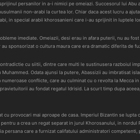
rijinul persanilor in a-i nimici pe omeiazi. Succesorul lui Abu a
sulmanii non-arabi la curtea lor. Chiar daca acest lucru a ajutat
rabi, in special arabii khorosanieni care i-au sprijinit in luptele l
probleme imediate. Omeiazii, desi erau in afara puterii, nu au fost
ar au sponsorizat o cultura maura care era dramatic diferita de f
ontradictie cu siitii, dintre care multi le sustinusera razboiul i
 cu Muhammed. Odata ajunsi la putere, Abassizii au imbratisat isla
la numeroase conflicte, care au culminat cu o revolta la Mecca i
ravietuitorii au fondat regatul Idrisid. La scurt timp dupa aceea, 
at cu provocari mai aproape de casa. Imperiul Bizantin se lupta cu
 pentru a crea un regat separat in jurul Khorosanului, in nordul 
ia persana care a furnizat califatului administratori competenti,