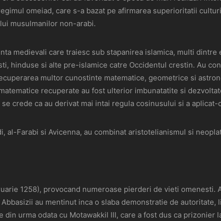
gimul omeiad, care s-a bazat pe afirmarea superioritatii culturii
ului musulmanilor non-arabi.
nta medievali care traiesc sub stapanirea islamica, multi dintr
ti, hinduse si alte pre-islamice catre Occidentul crestin. Au cont
recuperarea multor cunostinte matematice, geometrice si astronom
ematice recuperate au fost ulterior imbunatatite si dezvoltate d
se crede ca au derivat mai intai regula cosinusului si a aplicat-
ndi, al-Farabi si Avicenna, au combinat aristotelianismul si neopla
arie 1258), provocand numeroase pierderi de vieti omenesti. Al-
 Abbasizii au mentinut inca o slaba demonstratie de autoritate, li
e din urma odata cu Motawakkil III, care a fost dus ca prizonier 