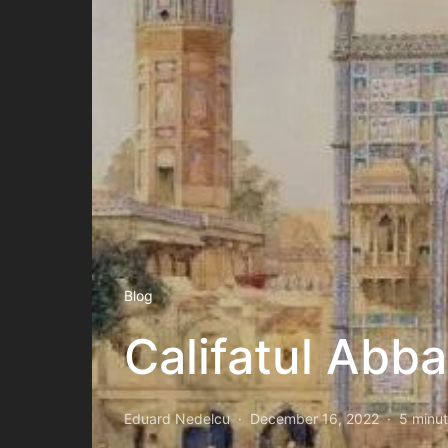
Blog
Califatul Abba
Eduard Nedelcu
December 16, 2022
5 minut