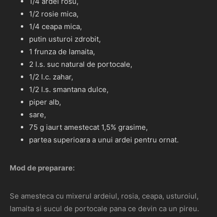
1/4 ardei rosu,
1/2 rosie mica,
1/4 ceapa mica,
putin usturoi zdrobit,
1 frunza de lamaita,
2 l.s. suc natural de portocale,
1/2 l.c. zahar,
1/2 l.s. smantana dulce,
piper alb,
sare,
75 g iaurt amestecat 1,5% grasime,
partea superioara a unui ardei pentru ornat.
Mod de preparare:
Se amesteca cu mixerul ardeiul, rosia, ceapa, usturoiul,
lamaita si sucul de portocale pana ce devin ca un pireu.