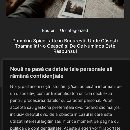
Bauturi
Uncategorized
Pumpkin Spice Latte în București: Unde Găsești
Toamna într-o Ceașcă și De Ce Numinos Este
Răspunsul
B
Eduard Nedelcu
June 10, 2026
Nouă ne pasă ca datele tale personale să
rămână confidențiale
Noi și partenerii noștri stocăm și/sau accesăm informații pe
un dispozitiv, cum ar fi identificatori unici în cookie-uri
pentru procesarea datelor cu caracter personal. Puteți
accepta sau gestiona preferințele dvs. făcând clic mai jos,
inclusiv dreptul dvs. de a obiecta în cazul în care este
utilizat interesul legitim sau în orice moment pe pagina cu
politica de confidențialitate. Aceste alegeri vor fi raportate