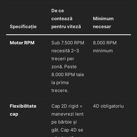
De ce
contează
Minimum
Specificație
pentru viteză
necesar
Motor RPM
Sub 7.500 RPM
8.000 RPM
necesită 2–3
minimum
treceri per
zonă. Peste
8.000 RPM taie
la prima
trecere.
Flexibilitate
Cap 2D rigid =
4D obligatoriu
cap
manevrezi lent
pe bărbie și
gât. Cap 4D se