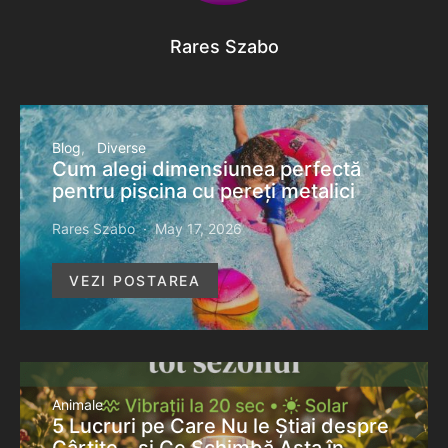
Rares Szabo
Blog
Diverse
Cum alegi dimensiunea perfectă
pentru piscina cu pereți metalici
Rares Szabo
May 17, 2026
VEZI POSTAREA
Animale
5 Lucruri pe Care Nu le Știai despre