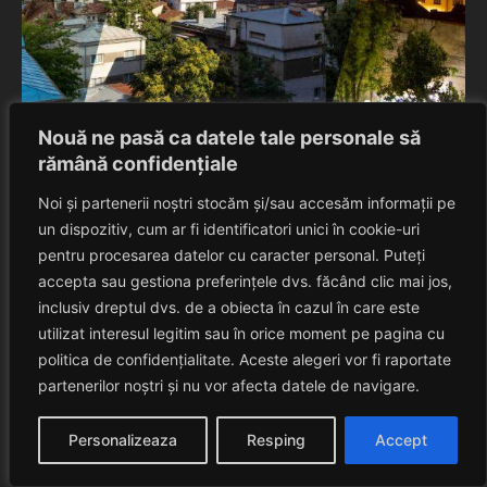
De
Nouă ne pasă ca datele tale personale să
rămână confidențiale
Uncategorized
Noi și partenerii noștri stocăm și/sau accesăm informații pe
Merită să cumperi un apartament cu 2 camere în
București pentru a-l închiria?
un dispozitiv, cum ar fi identificatori unici în cookie-uri
pentru procesarea datelor cu caracter personal. Puteți
Rares Szabo
July 20, 2026
accepta sau gestiona preferințele dvs. făcând clic mai jos,
inclusiv dreptul dvs. de a obiecta în cazul în care este
utilizat interesul legitim sau în orice moment pe pagina cu
politica de confidențialitate. Aceste alegeri vor fi raportate
partenerilor noștri și nu vor afecta datele de navigare.
LEAVE A REPLY
Personalizeaza
Resping
Accept
YOUR EMAIL ADDRESS WILL NOT BE PUBLISHED.
*
REQUIRED FIELDS ARE MARKED