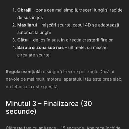
Obrajii
– zona cea mai simplă, treceri lungi și rapide
de sus în jos
Maxilarul
– mișcări scurte, capul 4D se adaptează
automat la unghi
Gâtul
– de jos în sus, în direcția creșterii firelor
Bărbia și zona sub nas
– ultimele, cu mișcări
circulare scurte
Regula esențială:
o singură trecere per zonă. Dacă ai
nevoie de mai mult, motorul aparatului tău este prea slab,
nu tehnica ta este greșită.
Minutul 3 – Finalizarea (30
secunde)
Clătește fața cu apă rece – 15 secunde. Apa rece închide