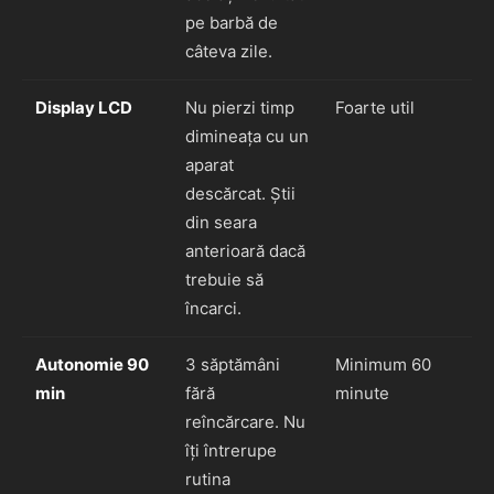
pe barbă de
câteva zile.
Display LCD
Nu pierzi timp
Foarte util
dimineața cu un
aparat
descărcat. Știi
din seara
anterioară dacă
trebuie să
încarci.
Autonomie 90
3 săptămâni
Minimum 60
min
fără
minute
reîncărcare. Nu
îți întrerupe
rutina