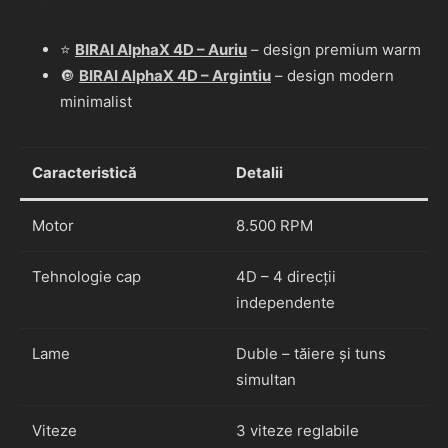
⭐
BIRAI AlphaX 4D – Auriu
– design premium warm
🔘
BIRAI AlphaX 4D – Argintiu
– design modern
minimalist
Caracteristică
Detalii
Motor
8.500 RPM
Tehnologie cap
4D – 4 direcții
independente
Lame
Duble – tăiere și tuns
simultan
Viteze
3 viteze reglabile