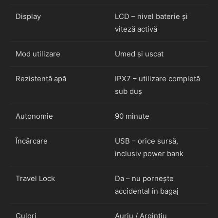
Display
LCD – nivel baterie și
viteză activă
Mod utilizare
Umed și uscat
Rezistență apă
IPX7 – utilizare completă
sub duș
Autonomie
90 minute
Încărcare
USB – orice sursă,
inclusiv power bank
Travel Lock
Da – nu pornește
accidental în bagaj
Culori
Auriu / Argintiu