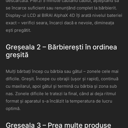
descărcată. Pierzi 5 minute căutând cablul, așteptând să
se încarce suficient sau renunțând complet la bărbierit.
Display-ul LCD al BIRAI AlphaX 4D îți arată nivelul bateriei
exact – verifici seara, încarci dacă e nevoie, dimineața
ești pregătit.
Greșeala 2 – Bărbierești în ordinea
greșită
Mulți bărbați încep cu bărbia sau gâtul – zonele cele mai
dificile. Greșit. Începe cu obrajii (ușor și rapid), continuă
cu maxilarul, apoi gâtul și termină cu bărbia și zona sub
nas. Zonele dificile le tratezi la final, când ai deja ritmul
format și aparatul s-a încălzit la temperatura de lucru
optimă.
Greșeala 3 – Prea multe produse