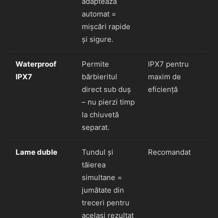
adaptează
automat =
mișcări rapide
și sigure.
Waterproof
Permite
IPX7 pentru
IPX7
bărbieritul
maxim de
direct sub duș
eficiență
– nu pierzi timp
la chiuvetă
separat.
Lame duble
Tundul și
Recomandat
tăierea
simultane =
jumătate din
treceri pentru
același rezultat