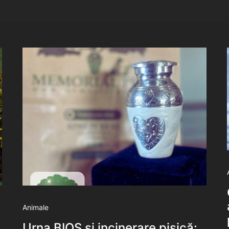
Animale
Urna BIOS și incinerare pisică: