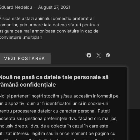
Eduard Nedelcu
August 27, 2021
Pisica este astazi animalul domestic preferat al
romanilor, prin urmare iata cateva sfaturi pentru a
asigura cea mai armonioasa convietuire in caz de
convietuire „multipla”!
VEZI POSTAREA
Nouă ne pasă ca datele tale personale să
rămână confidențiale
Noi și partenerii noștri stocăm și/sau accesăm informații pe
un dispozitiv, cum ar fi identificatori unici în cookie-uri
pentru procesarea datelor cu caracter personal. Puteți
accepta sau gestiona preferințele dvs. făcând clic mai jos,
inclusiv dreptul dvs. de a obiecta în cazul în care este
utilizat interesul legitim sau în orice moment pe pagina cu