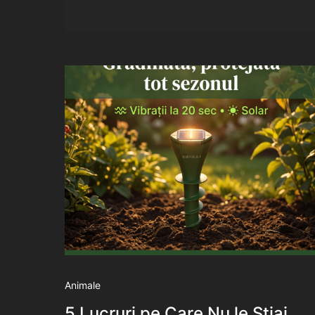
Animale
5 Lucruri pe Care Nu le Știai