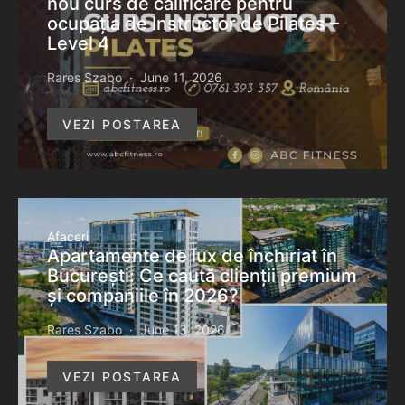
nou curs de calificare pentru
ocupația de Instructor de Pilates –
Level 4
Rares Szabo
June 11, 2026
VEZI POSTAREA
Afaceri
Apartamente de lux de închiriat în
București: Ce caută clienții premium
și companiile în 2026?
Rares Szabo
June 13, 2026
VEZI POSTAREA