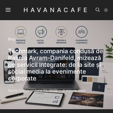
HAVANACAFE
Blog
Techmark, compania condusă de
Raluca Avram-Danifeld, mizează
pe servicii integrate: de la site și
social media la evenimente
corporate
Rares Szabo
June 12, 2026
4 minute read