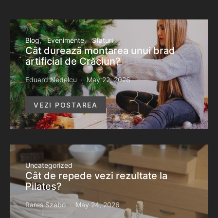
Blog
Evenimente
Sfaturi
Cât durează montarea unui brad
artificial de Crăciun?
Eduard Nedelcu
May 22, 2026
VEZI POSTAREA
Uncategorized
Cât de repede vezi rezultate la
Pilates?
Rares Szabo
May 24, 2026