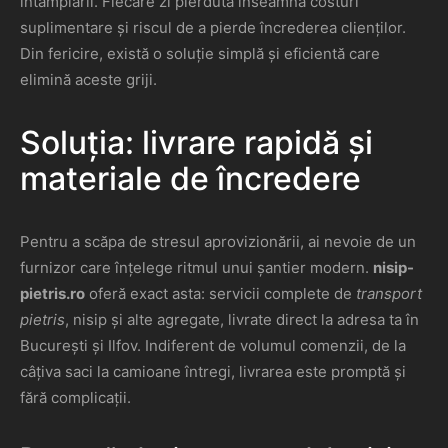
întâmplării. Fiecare zi pierdută înseamnă costuri
suplimentare și riscul de a pierde încrederea clienților.
Din fericire, există o soluție simplă și eficientă care
elimină aceste griji.
Soluția: livrare rapidă și
materiale de încredere
Pentru a scăpa de stresul aprovizionării, ai nevoie de un
furnizor care înțelege ritmul unui șantier modern.
nisip-
pietris.ro
oferă exact asta: servicii complete de
transport
pietris
, nisip și alte agregate, livrate direct la adresa ta în
București și Ilfov. Indiferent de volumul comenzii, de la
câțiva saci la camioane întregi, livrarea este promptă și
fără complicații.