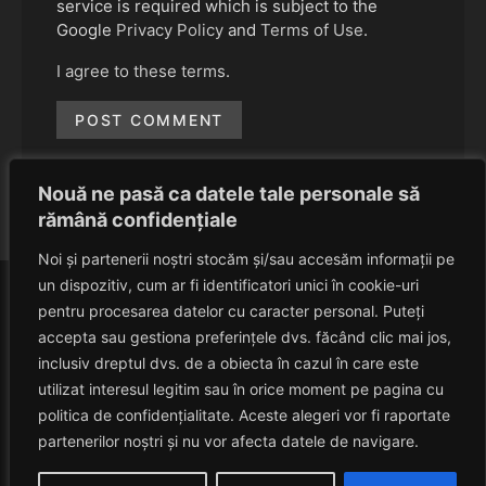
service is required which is subject to the
Google
Privacy Policy
and
Terms of Use
.
I agree to these terms
.
Nouă ne pasă ca datele tale personale să
rămână confidențiale
Noi și partenerii noștri stocăm și/sau accesăm informații pe
un dispozitiv, cum ar fi identificatori unici în cookie-uri
pentru procesarea datelor cu caracter personal. Puteți
accepta sau gestiona preferințele dvs. făcând clic mai jos,
inclusiv dreptul dvs. de a obiecta în cazul în care este
utilizat interesul legitim sau în orice moment pe pagina cu
politica de confidențialitate. Aceste alegeri vor fi raportate
HAVANACAFE
partenerilor noștri și nu vor afecta datele de navigare.
Un Blog Despre Relaxare!