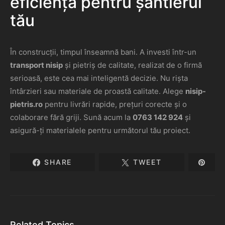
eficiență pentru șantierul
tău
În construcții, timpul înseamnă bani. A investi într-un
transport nisip
și pietriș de calitate, realizat de o firmă
serioasă, este cea mai inteligentă decizie. Nu rișta
întârzieri sau materiale de proastă calitate. Alege
nisip-
pietris.ro
pentru livrări rapide, prețuri corecte și o
colaborare fără griji. Sună acum la
0763 142 924
și
asigură-ți materialele pentru următorul tău proiect.
SHARE
TWEET
Related Topics