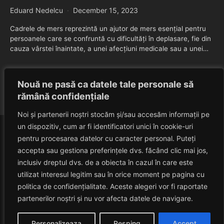
Eduard Nedelcu
December 15, 2023
Cadrele de mers reprezintă un ajutor de mers esențial pentru
persoanele care se confruntă cu dificultăți în deplasare, fie din
cauza vârstei înaintate, a unei afecțiuni medicale sau a unei…
VEZI POSTAREA
Nouă ne pasă ca datele tale personale să
rămână confidențiale
Noi și partenerii noștri stocăm și/sau accesăm informații pe
un dispozitiv, cum ar fi identificatori unici în cookie-uri
pentru procesarea datelor cu caracter personal. Puteți
accepta sau gestiona preferințele dvs. făcând clic mai jos,
inclusiv dreptul dvs. de a obiecta în cazul în care este
utilizat interesul legitim sau în orice moment pe pagina cu
politica de confidențialitate. Aceste alegeri vor fi raportate
HAVANACAFE
partenerilor noștri și nu vor afecta datele de navigare.
Un Blog Despre Relaxare!
Personalizeaza
Resping
Accept