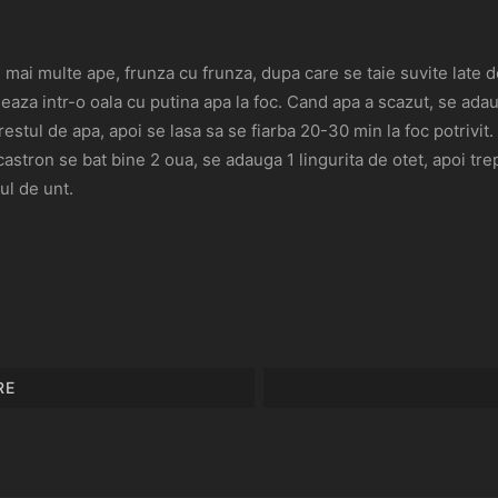
n mai multe ape, frunza cu frunza, dupa care se taie suvite late d
aseaza intr-o oala cu putina apa la foc. Cand apa a scazut, se ad
estul de apa, apoi se lasa sa se fiarba 20-30 min la foc potrivit.
astron se bat bine 2 oua, se adauga 1 lingurita de otet, apoi trept
ul de unt.
RE