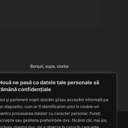
Borsuri, supe, ciorbe
Supa a la Izalina
Nouă ne pasă ca datele tale personale să
Eduard Nedelcu
July 23, 2014
rămână confidențiale
Noi și partenerii noștri stocăm și/sau accesăm informații pe
un dispozitiv, cum ar fi identificatori unici în cookie-uri
pentru procesarea datelor cu caracter personal. Puteți
accepta sau gestiona preferințele dvs. făcând clic mai jos,
inclusiv dreptul dvs. de a obiecta în cazul în care este