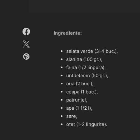
Ingrediente:
salata verde (3-4 buc.),
slanina (100 gr.),
faina (1/2 lingura),
untdelemn (50 gr.),
oua (2 buc.),
ceapa (1 buc.),
patrunjel,
apa (1 1/2 l),
sare,
otet (1-2 lingurite).