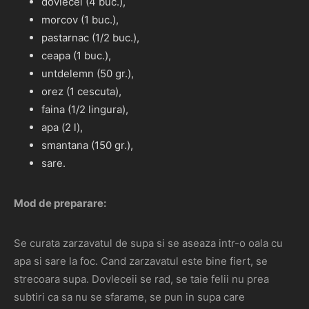
dovlecei (4 buc.),
morcov (1 buc.),
pastarnac (1/2 buc.),
ceapa (1 buc.),
untdelemn (50 gr.),
orez (1 cescuta),
faina (1/2 lingura),
apa (2 l),
smantana (150 gr.),
sare.
Mod de preparare:
Se curata zarzavatul de supa si se aseaza intr-o oala cu
apa si sare la foc. Cand zarzavatul este bine fiert, se
strecoara supa. Dovleceii se rad, se taie felii nu prea
subtiri ca sa nu se sfarame, se pun in supa care