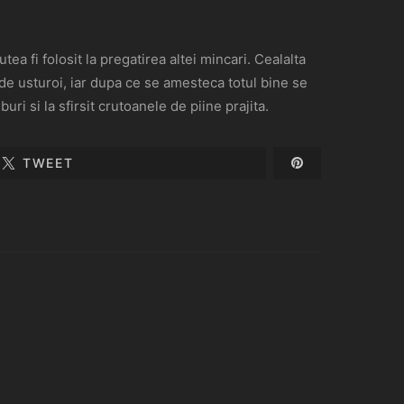
a fi folosit la pregatirea altei mincari. Cealalta
 de usturoi, iar dupa ce se amesteca totul bine se
ri si la sfirsit crutoanele de piine prajita.
TWEET