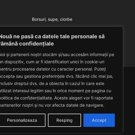
Borsuri, supe, ciorbe
Supa a la Izalina
Nouă ne pasă ca datele tale personale să
Eduard Nedelcu
July 23, 2014
rămână confidențiale
Noi și partenerii noștri stocăm și/sau accesăm informații pe
un dispozitiv, cum ar fi identificatori unici în cookie-uri
pentru procesarea datelor cu caracter personal. Puteți
accepta sau gestiona preferințele dvs. făcând clic mai jos,
inclusiv dreptul dvs. de a obiecta în cazul în care este
utilizat interesul legitim sau în orice moment pe pagina cu
politica de confidențialitate. Aceste alegeri vor fi raportate
partenerilor noștri și nu vor afecta datele de navigare.
Personalizeaza
Resping
Accept