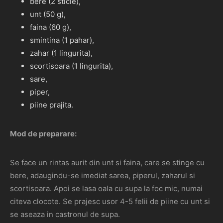
bere (2 sticle),
unt (50 g),
faina (60 g),
smintina (1 pahar),
zahar (1 lingurita),
scortisoara (1 lingurita),
sare,
piper,
piine prajita.
Mod de preparare:
Se face un rintas aurit din unt si faina, care se stinge cu
bere, adaugindu-se imediat sarea, piperul, zaharul si
scortisoara. Apoi se lasa oala cu supa la foc mic, numai
citeva clocote. Se prajesc usor 4-5 felii de piine cu unt si
se aseaza in castronul de supa.