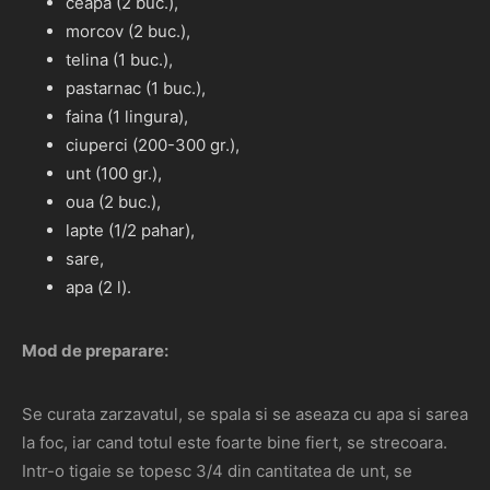
ceapa (2 buc.),
morcov (2 buc.),
telina (1 buc.),
pastarnac (1 buc.),
faina (1 lingura),
ciuperci (200-300 gr.),
unt (100 gr.),
oua (2 buc.),
lapte (1/2 pahar),
sare,
apa (2 l).
Mod de preparare:
Se curata zarzavatul, se spala si se aseaza cu apa si sarea
la foc, iar cand totul este foarte bine fiert, se strecoara.
Intr-o tigaie se topesc 3/4 din cantitatea de unt, se