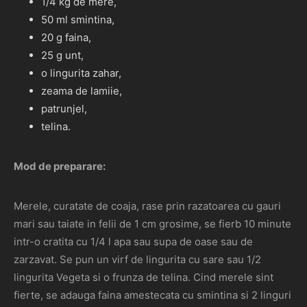
1/4 kg de mere,
50 ml smintina,
20 g faina,
25 g unt,
o lingurita zahar,
zeama de lamiie,
patrunjel,
telina.
Mod de preparare:
Merele, curatate de coaja, rase prin razatoarea cu gauri
mari sau taiate in felii de 1 cm grosime, se fierb 10 minute
intr-o cratita cu 1/4 l apa sau supa de oase sau de
zarzavat. Se pun un virf de lingurita cu sare sau 1/2
lingurita Vegeta si o frunza de telina. Cind merele sint
fierte, se adauga faina amestecata cu smintina si 2 linguri