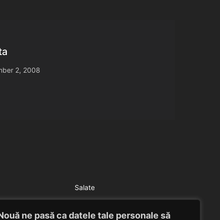
ta
ber 2, 2008
Salate
Salata verde cu sos de smantana
Nouă ne pasă ca datele tale personale să