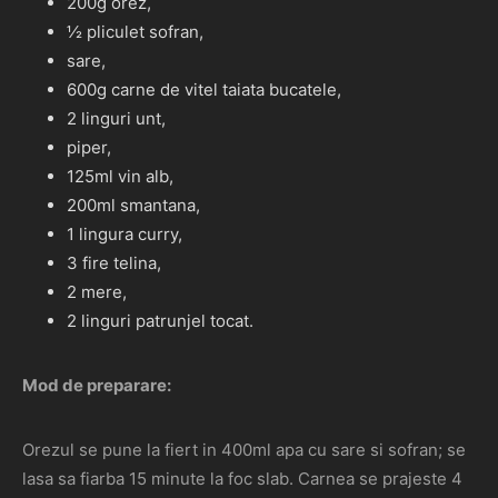
200g orez,
½ pliculet sofran,
sare,
600g carne de vitel taiata bucatele,
2 linguri unt,
piper,
125ml vin alb,
200ml smantana,
1 lingura curry,
3 fire telina,
2 mere,
2 linguri patrunjel tocat.
Mod de preparare:
Orezul se pune la fiert in 400ml apa cu sare si sofran; se
lasa sa fiarba 15 minute la foc slab. Carnea se prajeste 4