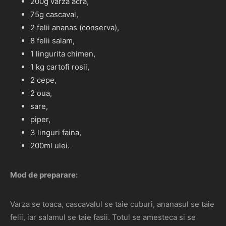
200g varza acra,
75g cascaval,
2 felii ananas (conserva),
8 felii salam,
1 lingurita chimen,
1 kg cartofi rosii,
2 cepe,
2 oua,
sare,
piper,
3 linguri faina,
200ml ulei.
Mod de preparare:
Varza se toaca, cascavalul se taie cuburi, ananasul se taie
felii, iar salamul se taie fasii. Totul se amesteca si se