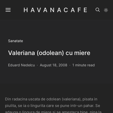
HAVANACAFE
Sanatate
Valeriana (odolean) cu miere
Eduard Nedelcu
August 18, 2008
1 minute read
Din radacina uscata de odolean (valeriana), pisata in
piulita, se ia o lingurita care se pune intr-un pahar. Se
adauga o lingura de miere si se amesteca bine, pina la