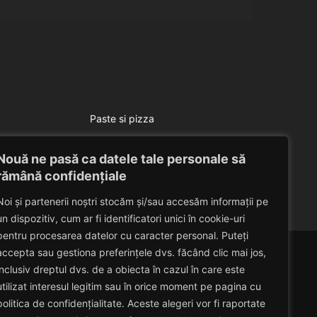
Paste si pizza
Paste pappardelle cu ciuperci
Nouă ne pasă ca datele tale personale să
Eduard Nedelcu
November 21, 2012
rămână confidențiale
Noi și partenerii noștri stocăm și/sau accesăm informații pe
un dispozitiv, cum ar fi identificatori unici în cookie-uri
pentru procesarea datelor cu caracter personal. Puteți
accepta sau gestiona preferințele dvs. făcând clic mai jos,
inclusiv dreptul dvs. de a obiecta în cazul în care este
utilizat interesul legitim sau în orice moment pe pagina cu
politica de confidențialitate. Aceste alegeri vor fi raportate