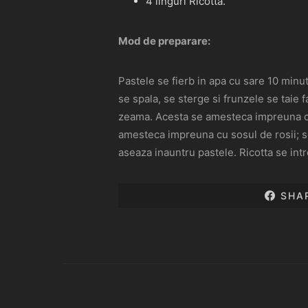
4 linguri Ricotta.
Mod de preparare:
Pastele se fierb in apa cu sare 10 minut
se spala, se sterge si frunzele se taie 
zeama. Acesta se amesteca impreuna cu b
amesteca impreuna cu sosul de rosii; se 
aseaza inauntru pastele. Ricotta se int
SHA