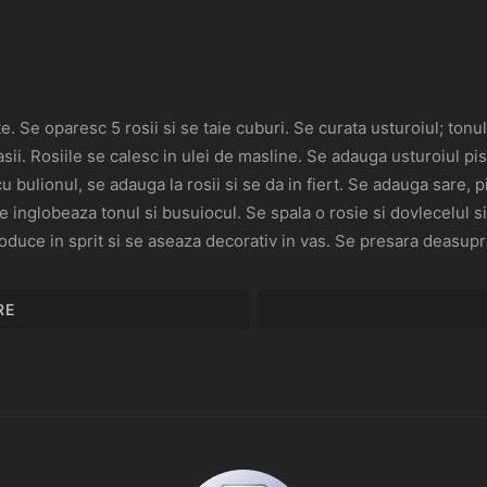
e. Se oparesc 5 rosii si se taie cuburi. Se curata usturoiul; ton
fasii. Rosiile se calesc in ulei de masline. Se adauga usturoiul p
ulionul, se adauga la rosii si se da in fiert. Se adauga sare, p
inglobeaza tonul si busuiocul. Se spala o rosie si dovlecelul si 
roduce in sprit si se aseaza decorativ in vas. Se presara deasup
RE