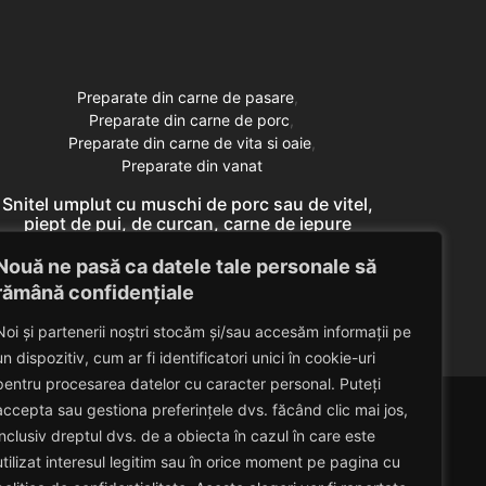
Preparate din carne de pasare
Preparate din carne de porc
Preparate din carne de vita si oaie
Preparate din vanat
Snitel umplut cu muschi de porc sau de vitel,
Snitel
piept de pui, de curcan, carne de iepure
pie
domestic, miel (pulpa)
Nouă ne pasă ca datele tale personale să
Eduard Nedelcu
April 30, 2014
rămână confidențiale
Noi și partenerii noștri stocăm și/sau accesăm informații pe
un dispozitiv, cum ar fi identificatori unici în cookie-uri
pentru procesarea datelor cu caracter personal. Puteți
accepta sau gestiona preferințele dvs. făcând clic mai jos,
inclusiv dreptul dvs. de a obiecta în cazul în care este
utilizat interesul legitim sau în orice moment pe pagina cu