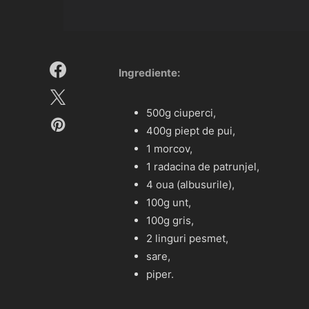
Ingrediente:
500g ciuperci,
400g piept de pui,
1 morcov,
1 radacina de patrunjel,
4 oua (albusurile),
100g unt,
100g gris,
2 linguri pesmet,
sare,
piper.