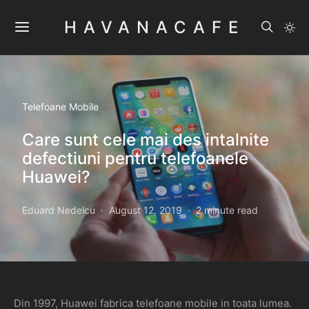
HAVANACAFE
Telefoane Mobile
Care sunt cele mai des intalnite
defectiuni pentru telefoanele
Huawei?
Eduard Nedelcu
August 12, 2019
2 minute read
Din 1997, Huawei fabrica telefoane mobile in toata lumea.