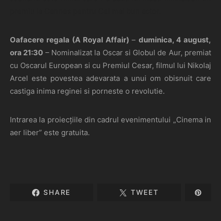
premiu la Cannes pentru Cel mai bun actor.
O
afacere regala
(A Royal Affair)
–
duminica, 4 august,
ora 21:30
– Nominalizat la Oscar si Globul de Aur, premiat
cu Oscarul European si cu Premiul Cesar, filmul lui Nikolaj
Arcel este povestea adevarata a unui om obisnuit care
castiga inima reginei si porneste o revolutie.
Intrarea la proiecțiile din cadrul evenimentului „Cinema in
aer liber” este gratuita.
SHARE
TWEET