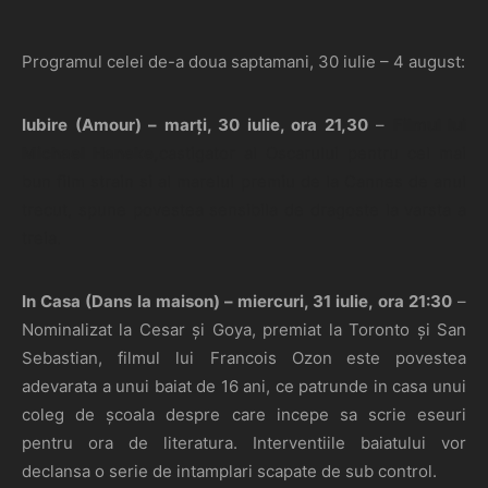
Programul celei de-a doua saptamani, 30 iulie – 4 august:
Iubire (Amour) – marți, 30 iulie, ora 21,30
–
Filmul lui
Michael Haneke,
castigator al Oscarului pentru cel mai
bun film strain si al marelui premiu de la Cannes de anul
trecut, spune povestea sensibila de dragoste la varsta a
treia.
In Casa (Dans la maison) – miercuri, 31 iulie, ora 21:30
–
Nominalizat la Cesar și Goya, premiat la Toronto și San
Sebastian, filmul lui Francois Ozon
este povestea
adevarata a unui baiat de 16 ani, ce patrunde in casa unui
coleg de școala despre care incepe sa scrie eseuri
pentru ora de literatura. Interventiile baiatului vor
declansa o serie de intamplari scapate de sub control.