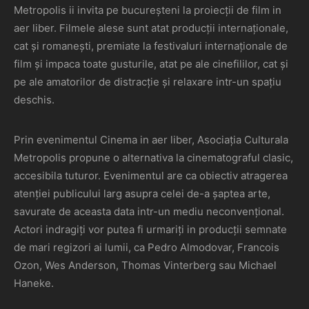
Metropolis ii invita pe bucureșteni la proiecții de film in
aer liber. Filmele alese sunt atat producții internaționale,
cat și romanești, premiate la festivaluri internaționale de
film și impaca toate gusturile, atat pe ale cinefililor, cat și
pe ale amatorilor de distracție și relaxare intr-un spațiu
deschis.
Prin evenimentul Cinema in aer liber, Asociația Culturala
Metropolis propune o alternativa la cinematograful clasic,
accesibila tuturor. Evenimentul are ca obiectiv atragerea
atenției publicului larg asupra celei de-a șaptea arte,
savurate de aceasta data intr-un mediu neconvențional.
Actori indragiți vor putea fi urmariți in producții semnate
de mari regizori ai lumii, ca Pedro Almodovar, Francois
Ozon, Wes Anderson, Thomas Vinterberg sau Michael
Haneke.