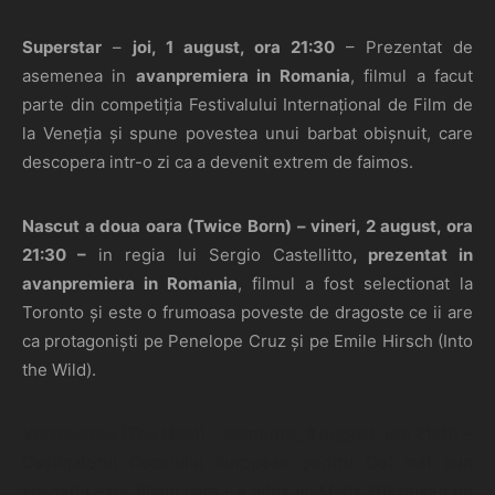
Superstar
–
joi, 1 august, ora 21:30
– Prezentat de
asemenea in
avanpremiera in Romania
, filmul a facut
parte din competiția Festivalului Internațional de Film de
la Veneția și spune povestea unui barbat obișnuit, care
descopera intr-o zi ca a devenit extrem de faimos.
Nascut a doua oara (Twice Born) – vineri, 2 august, ora
21:30 –
in regia lui Sergio Castellitto
, prezentat in
avanpremiera in Romania
, filmul a fost selectionat la
Toronto și este o frumoasa poveste de dragoste ce ii are
ca protagoniști pe Penelope Cruz și pe Emile Hirsch (Into
the Wild).
Vanatoarea (The Hunt
) –
sambata, 3 august, ora 21:30
–
Caștigatorul Oscarului European pentru Cel mai bun
scenariu este filmul care i-a adus lui Mads Mikkelsen un