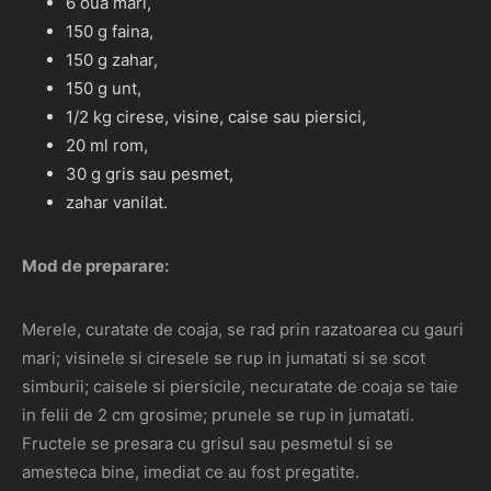
6 oua mari,
150 g faina,
150 g zahar,
150 g unt,
1/2 kg cirese, visine, caise sau piersici,
20 ml rom,
30 g gris sau pesmet,
zahar vanilat.
Mod de preparare:
Merele, curatate de coaja, se rad prin razatoarea cu gauri
mari; visinele si ciresele se rup in jumatati si se scot
simburii; caisele si piersicile, necuratate de coaja se taie
in felii de 2 cm grosime; prunele se rup in jumatati.
Fructele se presara cu grisul sau pesmetul si se
amesteca bine, imediat ce au fost pregatite.