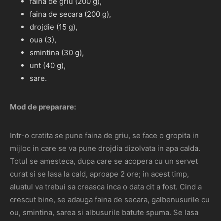
faina de griu (200 g),
faina de secara (200 g),
drojdie (15 g),
oua (3),
smintina (30 g),
unt (40 g),
sare.
Mod de preparare:
Intr-o cratita se pune faina de griu, se face o gropita in
mijloc in care se va pune drojdia dizolvata in apa calda.
Totul se amesteca, dupa care se acopera cu un servet
curat si se lasa la cald, aproape 2 ore; in acest timp,
aluatul va trebui sa creasca inca o data cit a fost. Cind a
crescut bine, se adauga faina de secara, galbenusurile cu
ou, smintina, sarea si albusurile batute spuma. Se lasa