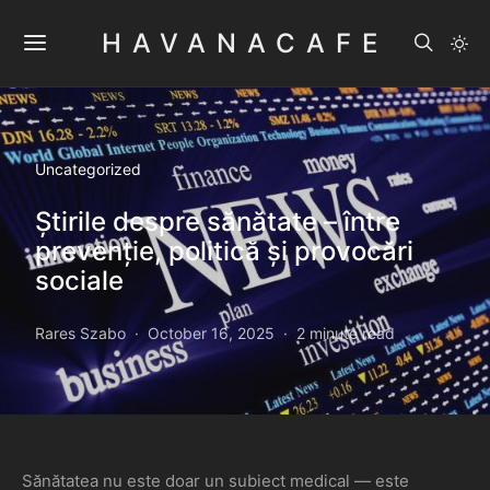
HAVANACAFE
Uncategorized
Știrile despre sănătate – între
prevenție, politică și provocări
sociale
Rares Szabo
October 16, 2025
2 minute read
Sănătatea nu este doar un subiect medical — este