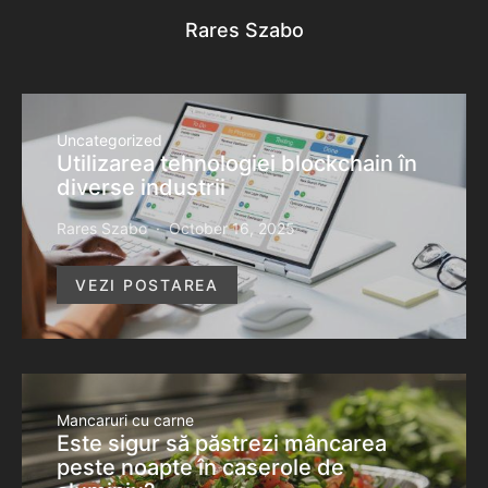
Rares Szabo
Uncategorized
Utilizarea tehnologiei blockchain în
diverse industrii
Rares Szabo
October 16, 2025
VEZI POSTAREA
Mancaruri cu carne
Este sigur să păstrezi mâncarea
peste noapte în caserole de