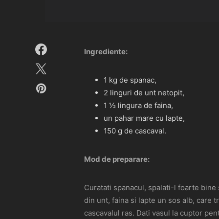
Ingrediente:
1 kg de spanac,
2 linguri de unt netopit,
1 ½ lingura de faina,
un pahar mare cu lapte,
150 g de cascaval.
Mod de preparare:
Curatati spanacul, spalati-l foarte bine 
din unt, faina si lapte un sos alb, car
cascavalul ras. Dati vasul la cuptor pe