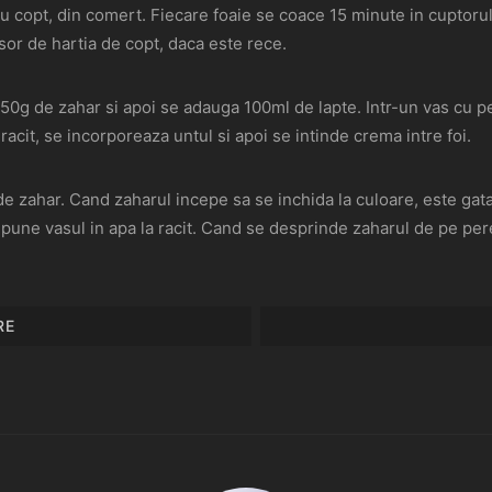
ru copt, din comert. Fiecare foaie se coace 15 minute in cuptoru
usor de hartia de copt, daca este rece.
0g de zahar si apoi se adauga 100ml de lapte. Intr-un vas cu pere
acit, se incorporeaza untul si apoi se intinde crema intre foi.
 de zahar. Cand zaharul incepe sa se inchida la culoare, este ga
pune vasul in apa la racit. Cand se desprinde zaharul de pe pere
RE