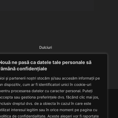
Dulciuri
Salata de pepene galben
Nouă ne pasă ca datele tale personale să
Eduard Nedelcu
July 9, 2014
rămână confidențiale
Noi și partenerii noștri stocăm și/sau accesăm informații pe
un dispozitiv, cum ar fi identificatori unici în cookie-uri
pentru procesarea datelor cu caracter personal. Puteți
accepta sau gestiona preferințele dvs. făcând clic mai jos,
inclusiv dreptul dvs. de a obiecta în cazul în care este
utilizat interesul legitim sau în orice moment pe pagina cu
politica de confidențialitate. Aceste alegeri vor fi raportate