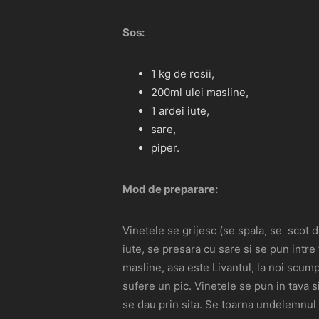
Sos:
1 kg de rosii,
200ml ulei masline,
1 ardei iute,
sare,
piper.
Mod de preparare:
Vinetele se grijesc (se spala, se scot d
iute, se presara cu sare si se pun intr
masline, asa este Livantul, la noi scump
sufere un pic. Vinetele se pun in tava si
se dau prin sita. Se toarna undelemnul r