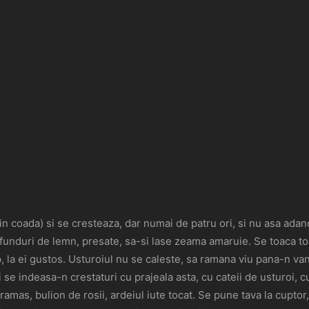
in coada) si se cresteaza, dar numai de patru ori, si nu asa adan
e funduri de lemn, presate, sa-si lase zeama amaruie. Se toaca to
, la ei gustos. Usturoiul nu se caleste, sa ramana viu pana-n van
 se indeasa-n crestaturi cu prajeala asta, cu cateii de usturoi, cu
amas, bulion de rosii, ardeiul iute tocat. Se pune tava la cuptor