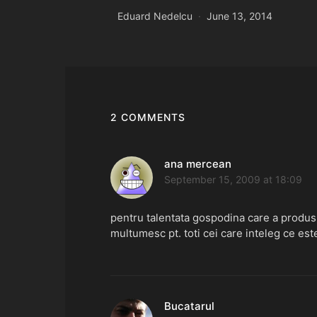
Eduard Nedelcu
June 13, 2014
2 COMMENTS
ana mercean
says:
September 15, 2009 at 18:09
pentru talentata gospodina care a produs 
multumesc pt. toti cei care inteleg ce est
Bucatarul
says: