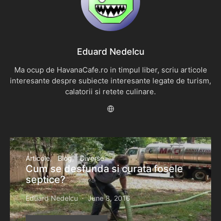
Eduard Nedelcu
Ma ocup de HavanaCafe.ro in timpul liber, scriu articole
interesante despre subiecte interesante legate de turism,
calatorii si retete culinare.
Articole
Blog
Diverse
Cum se desfunda si curata fosele
septice?
Eduard Nedelcu
June 8, 2016