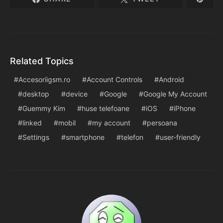
Related Topics
Accesoriigsm.ro
Account Controls
Android
desktop
device
Google
Google My Account
Guemmy Kim
huse telefoane
iOS
iPhone
linked
mobil
my account
persoana
Settings
smartphone
telefon
user-friendly