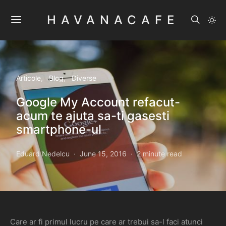
HAVANACAFE
Articole
Blog
Diverse
Google My Account refacut-
acum te ajuta sa-ti gasesti
smartphone-ul
Eduard Nedelcu
June 15, 2016
2 minute read
Care ar fi primul lucru pe care ar trebui sa-l faci atunci