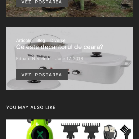
VEZI POSTAREA
Articole
Blog
Diverse
Ce este decantorul de ceara?
Eduard Nedelcu
June 17, 2016
VEZI POSTAREA
YOU MAY ALSO LIKE