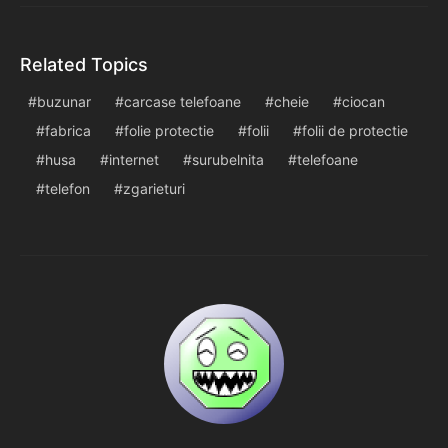
Related Topics
buzunar
carcase telefoane
cheie
ciocan
fabrica
folie protectie
folii
folii de protectie
husa
internet
surubelnita
telefoane
telefon
zgarieturi