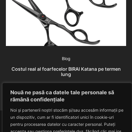
Blog
Costul real al foarfecelor BIRAI Katana pe termen
Er
lung
Rares Szabo
August 6, 2026
Nouă ne pasă ca datele tale personale să
rămână confidențiale
Noi și partenerii noștri stocăm și/sau accesăm informații pe
un dispozitiv, cum ar fi identificatori unici în cookie-uri
pentru procesarea datelor cu caracter personal. Puteți
accepta sau gestiona preferințele dvs. făcând clic mai jos,