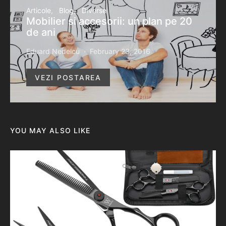
Articole
Blog
Diverse
Mobilier si accesorii: un plan pe 20
de ani
Eduard Nedelcu
February 23, 2016
VEZI POSTAREA
YOU MAY ALSO LIKE