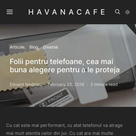
HAVANACAFE
Articole
Blog
Diverse
Folii pentru telefoane, cea mai
buna alegere pentru a le proteja
Eduard Nedelcu
February 23, 2016
2 minute read
Cu cat este mai performant, cu atat telefonul va atrage
mai mult atentia celor din jur. Cu cat are mai multe