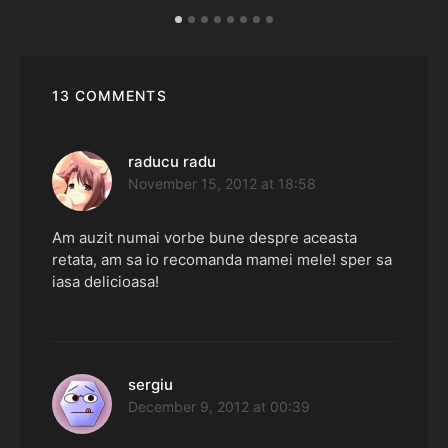
13 COMMENTS
raducu radu
says:
November 15, 2012 at 18:58
Am auzit numai vorbe bune despre aceasta
retata, am sa io recomanda mamei mele! sper sa
iasa delicioasa!
sergiu
says:
December 9, 2012 at 00:39