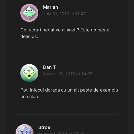
Marian
says:
July 31, 2013 at 11:47
Ce lucruri negative ai auzit? Este un peste
delicios.
Dan T
says:
August 15, 2013 at 14:07
Poti inlocui dorada cu un alt peste de exemplu
un salau.
Stroe
says:
August 1, 2013 at 17:40