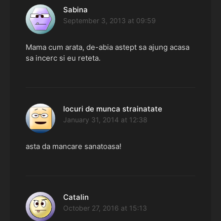
Sabina
says:
September 3, 2013 at 09:59
Mama cum arata, de-abia astept sa ajung acasa
sa incerc si eu reteta.
locuri de munca strainatate
says:
January 31, 2014 at 12:38
asta da mancare sanatoasa!
Catalin
says:
October 27, 2016 at 15:13