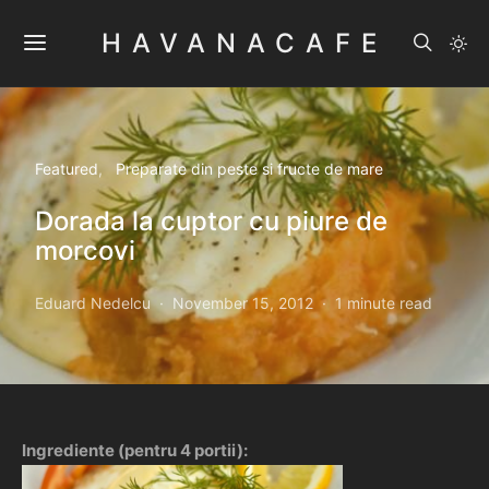
HAVANACAFE
Featured
Preparate din peste si fructe de mare
Dorada la cuptor cu piure de
morcovi
Eduard Nedelcu
November 15, 2012
1 minute read
Ingrediente (pentru 4 portii):