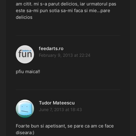
am citit. mi s-a parut delicios, iar urmatorul pas
este sa-mi pun sotia sa-mi faca si mie…pare
delicios
feedarts.ro
says:
February 9, 2013 at 22:24
pfiu maica!!
Tudor Mateescu
says:
June 7, 2013 at 18:43
Foarte bun si apetisant, se pare ca am ce face
diseara:)