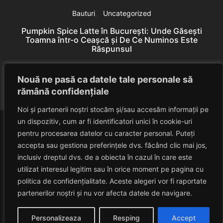
Bauturi
Uncategorized
Pumpkin Spice Latte în București: Unde Găsești
Toamna într-o Ceașcă și De Ce Numinos Este
Răspunsul
B
Eduard Nedelcu
June 10, 2026
Nouă ne pasă ca datele tale personale să
rămână confidențiale
Noi și partenerii noștri stocăm și/sau accesăm informații pe
un dispozitiv, cum ar fi identificatori unici în cookie-uri
pentru procesarea datelor cu caracter personal. Puteți
accepta sau gestiona preferințele dvs. făcând clic mai jos,
inclusiv dreptul dvs. de a obiecta în cazul în care este
utilizat interesul legitim sau în orice moment pe pagina cu
politica de confidențialitate. Aceste alegeri vor fi raportate
HAVANACAFE
partenerilor noștri și nu vor afecta datele de navigare.
Un Blog Despre Relaxare!
Personalizeaza
Resping
Accept