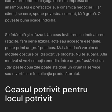
câteva procente se câștigă doar din impresia de
ansamblu. Nu e prefăcătorie, e dinamica negocierii. Iar
când ți se cere, spune povestea coerent, fără grabă. O
poveste bună scade îndoiala.
Se întâmplă și refuzuri. Un ceas lovit tare, cu indicatoare
rătăcite, fără serie lizibilă, acte sau accesorii esențiale,
poate primi un „nu” politicos. Mai ales dacă vorbim de
modele obscure ori dispozitive blocate. Nu te supăra. Află
motivul și vezi ce poți remedia. Între un „nu” astăzi și un
„da” peste două zile poate sta doar un drum la service
sau o verificare în aplicația producătorului.
Ceasul potrivit pentru
locul potrivit