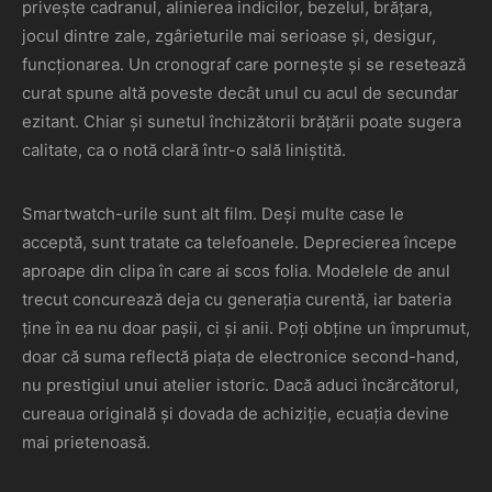
privește cadranul, alinierea indicilor, bezelul, brățara,
jocul dintre zale, zgârieturile mai serioase și, desigur,
funcționarea. Un cronograf care pornește și se resetează
curat spune altă poveste decât unul cu acul de secundar
ezitant. Chiar și sunetul închizătorii brățării poate sugera
calitate, ca o notă clară într-o sală liniștită.
Smartwatch-urile sunt alt film. Deși multe case le
acceptă, sunt tratate ca telefoanele. Deprecierea începe
aproape din clipa în care ai scos folia. Modelele de anul
trecut concurează deja cu generația curentă, iar bateria
ține în ea nu doar pașii, ci și anii. Poți obține un împrumut,
doar că suma reflectă piața de electronice second-hand,
nu prestigiul unui atelier istoric. Dacă aduci încărcătorul,
cureaua originală și dovada de achiziție, ecuația devine
mai prietenoasă.