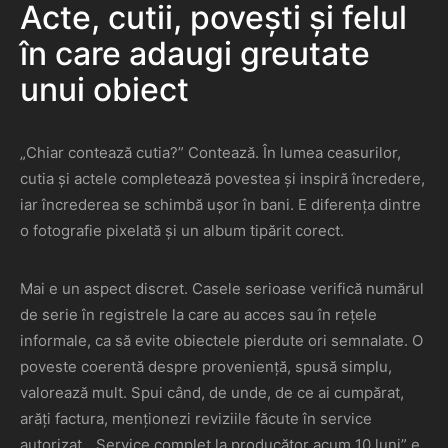
Acte, cutii, povești și felul
în care adaugi greutate
unui obiect
„Chiar contează cutia?” Contează. În lumea ceasurilor,
cutia și actele completează povestea și inspiră încredere,
iar încrederea se schimbă ușor în bani. E diferența dintre
o fotografie pixelată și un album tipărit corect.
Mai e un aspect discret. Casele serioase verifică numărul
de serie în registrele la care au acces sau în rețele
informale, ca să evite obiectele pierdute ori semnalate. O
poveste coerentă despre proveniență, spusă simplu,
valorează mult. Spui când, de unde, de ce ai cumpărat,
arăți factura, menționezi reviziile făcute în service
autorizat. „Service complet la producător acum 10 luni” e