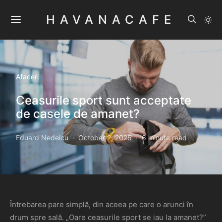
HAVANACAFE
Afaceri
Ceasurile sport sunt acceptate
de casele de amanet?
Eduard Nedelcu
October 2, 2025
6 minute read
Întrebarea pare simplă, din aceea pe care o arunci în
drum spre sală. „Oare ceasurile sport se iau la amanet?”