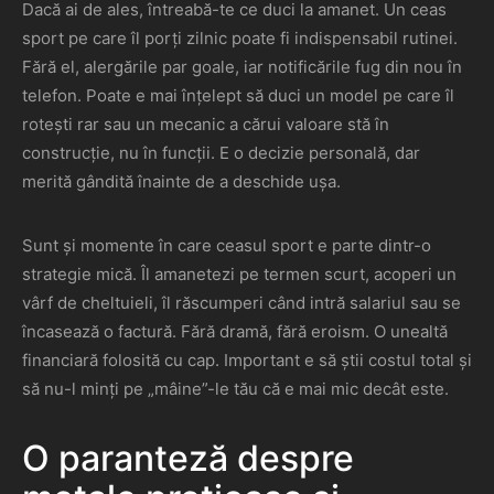
Dacă ai de ales, întreabă-te ce duci la amanet. Un ceas
sport pe care îl porți zilnic poate fi indispensabil rutinei.
Fără el, alergările par goale, iar notificările fug din nou în
telefon. Poate e mai înțelept să duci un model pe care îl
rotești rar sau un mecanic a cărui valoare stă în
construcție, nu în funcții. E o decizie personală, dar
merită gândită înainte de a deschide ușa.
Sunt și momente în care ceasul sport e parte dintr-o
strategie mică. Îl amanetezi pe termen scurt, acoperi un
vârf de cheltuieli, îl răscumperi când intră salariul sau se
încasează o factură. Fără dramă, fără eroism. O unealtă
financiară folosită cu cap. Important e să știi costul total și
să nu-l minți pe „mâine”-le tău că e mai mic decât este.
O paranteză despre