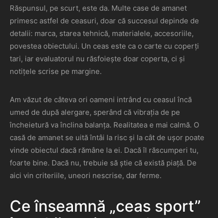
Răspunsul, pe scurt, este da. Multe case de amanet
primesc astfel de ceasuri, doar că succesul depinde de
detalii: marca, starea tehnică, materialele, accesoriile,
povestea obiectului. Un ceas este ca o carte cu coperți
tari, iar evaluatorul nu răsfoiește doar coperta, ci și
notițele scrise pe margine.
Am văzut de câteva ori oameni intrând cu ceasul încă
umed de după alergare, sperând că vibrația de pe
încheietură va înclina balanța. Realitatea e mai calmă. O
casă de amanet se uită întâi la risc și la cât de ușor poate
vinde obiectul dacă rămâne la ei. Dacă îl răscumperi tu,
foarte bine. Dacă nu, trebuie să știe că există piață. De
aici vin criteriile, uneori nescrise, dar ferme.
Ce înseamnă „ceas sport”