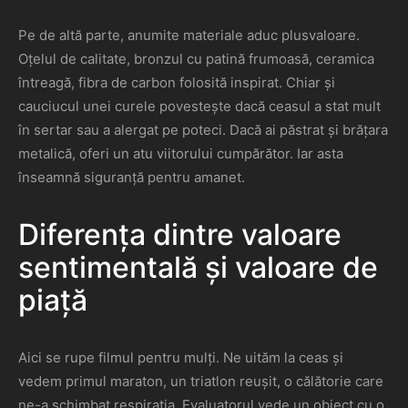
Pe de altă parte, anumite materiale aduc plusvaloare.
Oțelul de calitate, bronzul cu patină frumoasă, ceramica
întreagă, fibra de carbon folosită inspirat. Chiar și
cauciucul unei curele povestește dacă ceasul a stat mult
în sertar sau a alergat pe poteci. Dacă ai păstrat și brățara
metalică, oferi un atu viitorului cumpărător. Iar asta
înseamnă siguranță pentru amanet.
Diferența dintre valoare
sentimentală și valoare de
piață
Aici se rupe filmul pentru mulți. Ne uităm la ceas și
vedem primul maraton, un triatlon reușit, o călătorie care
ne-a schimbat respirația. Evaluatorul vede un obiect cu o