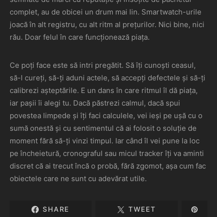
complet, au de obicei un drum mai lin. Smartwatch-urile
joacă în alt registru, cu alt ritm al prețurilor. Nici bine, nici
rău. Doar felul în care funcționează piața.
Ce poți face este să intri pregătit. Să îți cunoști ceasul,
să-l cureți, să-ți aduni actele, să accepți defectele și să-ți
calibrezi așteptările. E un dans în care ritmul îl dă piața,
iar pașii îi alegi tu. Dacă păstrezi calmul, dacă spui
povestea limpede și îți faci calculele, vei ieși pe ușă cu o
sumă onestă și cu sentimentul că ai folosit o soluție de
moment fără să-ți vinzi timpul. Iar când îl vei pune la loc
pe încheietură, cronograful sau micul tracker îți va aminti
discret că ai trecut încă o probă, fără zgomot, așa cum fac
obiectele care ne sunt cu adevărat utile.
SHARE
TWEET