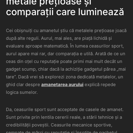
metale prețioase și
comparații care luminează
Cei obișnuiți cu amanetul știu că metalele prețioase joacă
după alte reguli. Aurul, mai ales, are piață lichidă și
evaluare aproape matematică. În lumea ceasurilor sport,
aurul apare mai rar, dar comparația e utilă. Arată de ce un
ceas din oțel cu reputație poate primi mai mult decât un
gadget scump, chiar dacă la achiziție gadgetul părea „mai
tare”. Dacă vrei să explorezi zona dedicată metalelor, un
ghid clar despre
amanetarea aurului
explică repede
logica sumelor.
Da, ceasurile sport sunt acceptate de casele de amanet.
Sunt privite prin lentila cererii reale, a stării tehnice și a
credibilității poveștii. Ceasurile mecanice sportive,
semnate de mărci cu reputație și însoțite de pachetul