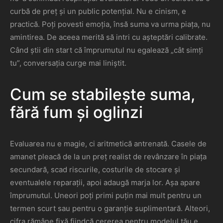
curbă de preț și un public potențial. Nu e cinism, e
practică. Poți povesti emoția, însă suma va urma piața, nu
amintirea. De aceea merită să intri cu așteptări calibrate.
Când știi din start că împrumutul nu egalează „cât simți
tu”, conversația curge mai liniștit.
Cum se stabilește suma,
fără fum și oglinzi
Evaluarea nu e magie, ci aritmetică antrenată. Casele de
amanet pleacă de la un preț realist de revânzare în piața
secundară, scad riscurile, costurile de stocare și
eventualele reparații, apoi adaugă marja lor. Așa apare
împrumutul. Uneori poți primi puțin mai mult pentru un
termen scurt sau pentru o garanție suplimentară. Alteori,
cifra rămâne fixă fiindcă cererea pentru modelul tău e