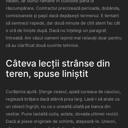
valabil, iar bunul rămâne în custodie până la
răscumpărare. Contractul precizează perioada, dobânda,
comisioanele și pașii dacă depășești termenul. E tentant
să semnezi repede, dar două minute de citit atent fac cât
o oră de liniște după. Dacă nu înțelegi un paragraf,
întreabă. Am văzut oameni ieșind mai relaxați doar pentru
că au clarificat două cuvinte tehnice.
Câteva lecții strânse din
teren, spuse liniștit
Curățenia ajută. Șterge ceasul, spală cureaua de cauciuc,
reglează brățara dacă atârnă prea larg. Lasă-l să arate ca
un obiect îngrijit, nu ca o unealtă uitată pe banca din
vestiar. Pune laolaltă cutia, actele, dovada ultimei revizii.
Dacă ai piese originale de schimb, atașează-le. Uneori,