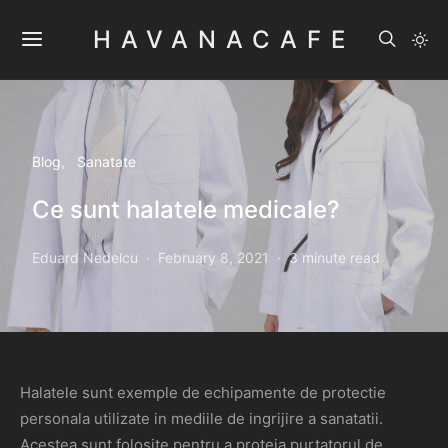
HAVANACAFE
Blog
Sanatate
Ce sunt halatele medicale?
Eduard Nedelcu
February 8, 2021
3 minute read
Halatele sunt exemple de echipamente de protectie
personala utilizate in mediile de ingrijire a sanatatii.
Acestea sunt folosite pentru a proteja purtatorul de