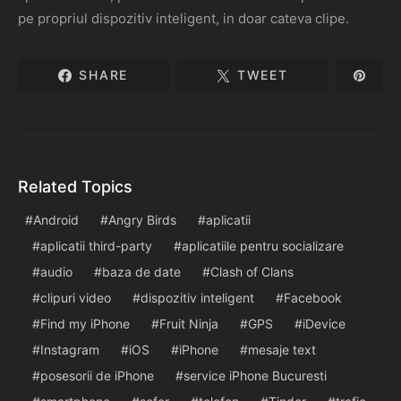
pe propriul dispozitiv inteligent, in doar cateva clipe.
SHARE
TWEET
Related Topics
Android
Angry Birds
aplicatii
aplicatii third-party
aplicatiile pentru socializare
audio
baza de date
Clash of Clans
clipuri video
dispozitiv inteligent
Facebook
Find my iPhone
Fruit Ninja
GPS
iDevice
Instagram
iOS
iPhone
mesaje text
posesorii de iPhone
service iPhone Bucuresti