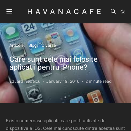
HAVANACAFE
Articole
Blog
Diverse
Care sunt cele mai folosite
aplicatii pentru iPhone?
Eduard Nedelcu
January 19, 2016
2 minute read
Exista numeroase aplicatii care pot fi utilizate de
dispozitivele iOS. Cele mai cunoscute dintre acestea sunt