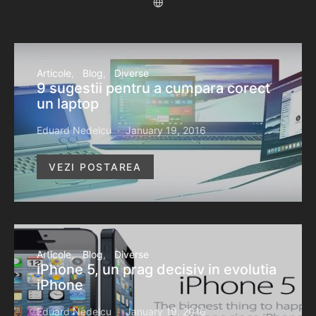
Articole
Blog
Diverse
9 sugestii pentru a cumpara corect
un laptop
Eduard Nedelcu
January 19, 2016
VEZI POSTAREA
Articole
Blog
Diverse
iPhone 5, un prag decisiv in evolutia
iPhone
Eduard Nedelcu
January 19, 2016