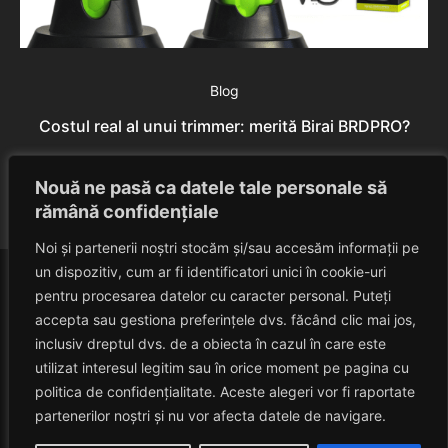
Blog
Costul real al unui trimmer: merită Birai BRDPRO?
Rares Szabo
August 9, 2026
Nouă ne pasă ca datele tale personale să
rămână confidențiale
Noi și partenerii noștri stocăm și/sau accesăm informații pe
un dispozitiv, cum ar fi identificatori unici în cookie-uri
pentru procesarea datelor cu caracter personal. Puteți
accepta sau gestiona preferințele dvs. făcând clic mai jos,
inclusiv dreptul dvs. de a obiecta în cazul în care este
utilizat interesul legitim sau în orice moment pe pagina cu
politica de confidențialitate. Aceste alegeri vor fi raportate
HAVANACAFE
partenerilor noștri și nu vor afecta datele de navigare.