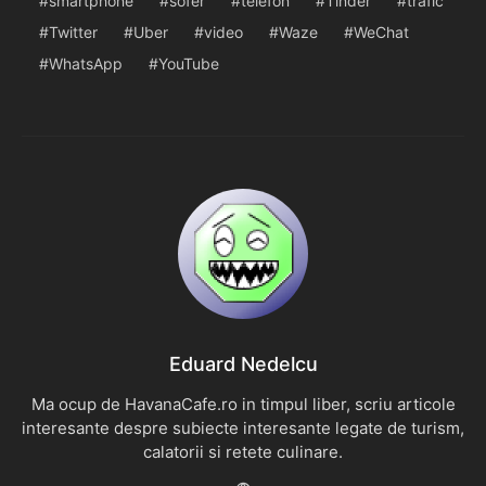
smartphone
sofer
telefon
Tinder
trafic
Twitter
Uber
video
Waze
WeChat
WhatsApp
YouTube
Eduard Nedelcu
Ma ocup de HavanaCafe.ro in timpul liber, scriu articole
interesante despre subiecte interesante legate de turism,
calatorii si retete culinare.